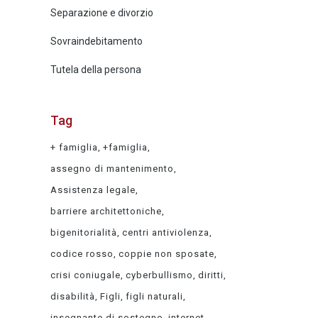
Separazione e divorzio
Sovraindebitamento
Tutela della persona
Tag
+ famiglia
+famiglia
assegno di mantenimento
Assistenza legale
barriere architettoniche
bigenitorialità
centri antiviolenza
codice rosso
coppie non sposate
crisi coniugale
cyberbullismo
diritti
disabilità
Figli
figli naturali
insegnante di sostegno
internet