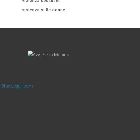
violenza sessuale
violenza sulle donne
a
StudiLegali.com