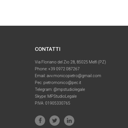
CONTATTI
Via Floriano del Zio 28, 85025 Melfi (PZ)
Phone:
+39 0972 087267
Email:
avv.monicopietro@gmail.com
Pec:
pietromonico@pec.it
Telegram: @mpstudiolegale
Skype: MPStudioLegale
P.IVA: 01905330765