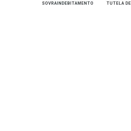
SOVRAINDEBITAMENTO
TUTELA D
05 LUGLIO, 2020
IN
DIRITTO CIVILE
/
0 COMMENTS
IL CONTRATTO DI
CONVIVENZA