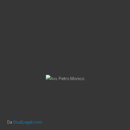
Da
StudiLegali.com