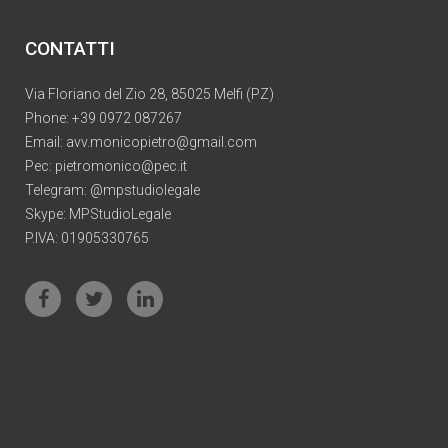
CONTATTI
Via Floriano del Zio 28, 85025 Melfi (PZ)
Phone:
+39 0972 087267
Email:
avv.monicopietro@gmail.com
Pec:
pietromonico@pec.it
Telegram: @mpstudiolegale
Skype: MPStudioLegale
P.IVA: 01905330765