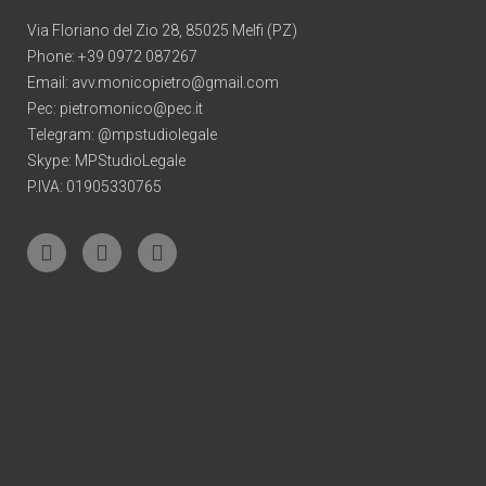
Via Floriano del Zio 28, 85025 Melfi (PZ)
Phone:
+39 0972 087267
Email:
avv.monicopietro@gmail.com
Pec:
pietromonico@pec.it
Telegram: @mpstudiolegale
Skype: MPStudioLegale
P.IVA: 01905330765